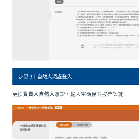
步驟 3｜自然人憑證登入
更換
負責人自然人
憑證，輸入密碼後並按確認鍵