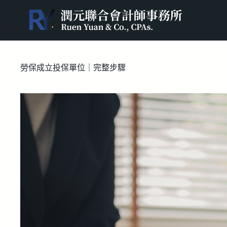
跳
至
主
要
內
容
勞保成立投保單位｜完整步驟