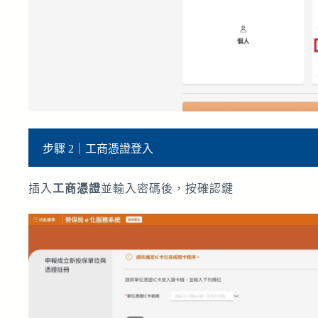
步驟 2｜工商憑證登入
插入
工商憑證
並輸入密碼後，按確認鍵