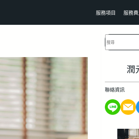
服務項目
服務費
找
不
到
符
潤
合
的
聯絡資訊