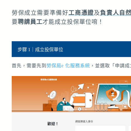
勞保成立需要準備好
工商憑證
及
負責人自
要
聘請員工
才能成立投保單位唷！
步驟 1｜成立投保單位
首先，需要先到
勞保局e 化服務系統
，並選取「申請成